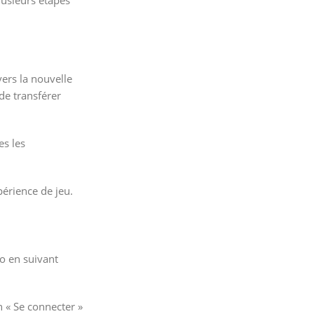
plusieurs étapes
vers la nouvelle
de transférer
es les
périence de jeu.
o en suivant
n « Se connecter »