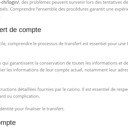
-ch/login/
, des problèmes peuvent survenir lors des tentatives d
ntiels. Comprendre l’ensemble des procédures garantit une expéri
.
ert de compte
cile, comprendre le processus de transfert est essentiel pour une 
 qui garantissent la conservation de toutes les informations et d
rifier les informations de leur compte actuel, notamment leur adre
structions détaillées fournies par le casino. Il est essentiel de respe
tard ou complication.
entité pour finaliser le transfert.
compte