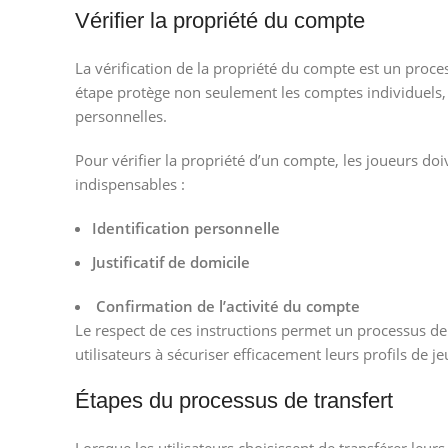
Vérifier la propriété du compte
La vérification de la propriété du compte est un process
étape protège non seulement les comptes individuels, 
personnelles.
Pour vérifier la propriété d’un compte, les joueurs 
indispensables :
Identification personnelle
Justificatif de domicile
Confirmation de l’activité du compte
Le respect de ces instructions permet un processus de
utilisateurs à sécuriser efficacement leurs profils de je
Étapes du processus de transfert