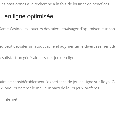
es passionnés à la recherche à la fois de loisir et de bénéfices.
u en ligne optimisée
 Game Casino, les joueurs devraient envisager d’optimiser leur co
jeu peut dévoiler un atout caché et augmenter le divertissement de
atisfaction générale lors des jeux en ligne.
ptimise considérablement l’expérience de jeu en ligne sur Royal
 joueurs de tirer le meilleur parti de leurs jeux préférés.
n internet :