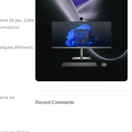
ence de jeu. Cette
formations
uelques éléments
ON SALE
insi les
HP Envy 34
Recent Comments
To Shop