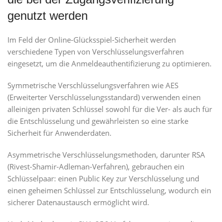
genutzt werden
Im Feld der Online-Glücksspiel-Sicherheit werden
verschiedene Typen von Verschlüsselungsverfahren
eingesetzt, um die Anmeldeauthentifizierung zu optimieren.
Symmetrische Verschlüsselungsverfahren wie AES
(Erweiterter Verschlüsselungsstandard) verwenden einen
alleinigen privaten Schlüssel sowohl für die Ver- als auch für
die Entschlüsselung und gewährleisten so eine starke
Sicherheit für Anwenderdaten.
Asymmetrische Verschlüsselungsmethoden, darunter RSA
(Rivest-Shamir-Adleman-Verfahren), gebrauchen ein
Schlüsselpaar: einen Public Key zur Verschlüsselung und
einen geheimen Schlüssel zur Entschlüsselung, wodurch ein
sicherer Datenaustausch ermöglicht wird.