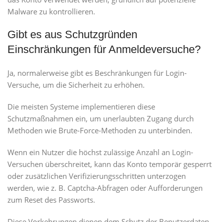
Malware zu kontrollieren.
Gibt es aus Schutzgründen
Einschränkungen für Anmeldeversuche?
Ja, normalerweise gibt es Beschränkungen für Login-
Versuche, um die Sicherheit zu erhöhen.
Die meisten Systeme implementieren diese
Schutzmaßnahmen ein, um unerlaubten Zugang durch
Methoden wie Brute-Force-Methoden zu unterbinden.
Wenn ein Nutzer die höchst zulässige Anzahl an Login-
Versuchen überschreitet, kann das Konto temporär gesperrt
oder zusätzlichen Verifizierungsschritten unterzogen
werden, wie z. B. Captcha-Abfragen oder Aufforderungen
zum Reset des Passworts.
Diese Vorkehrungen dienen dem Schutz der Benutzerdaten