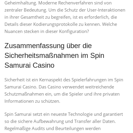
Geheimhaltung. Moderne Rechenverfahren sind von
zentraler Bedeutung. Um die Schutz der User-Interaktionen
in ihrer Gesamtheit zu begreifen, ist es erforderlich, die
Details dieser Kodierungsprotokolle zu kennen. Welche
Nuancen stecken in dieser Konfiguration?
Zusammenfassung über die
Sicherheitsmaßnahmen im Spin
Samurai Casino
Sicherheit ist ein Kernaspekt des Spielerfahrungen im Spin
Samurai Casino. Das Casino verwendet weitreichende
Schutzmaßnahmen ein, um die Spieler und ihre privaten
Informationen zu schützen.
Spin Samurai setzt ein neueste Technologie und garantiert
so die sichere Aufbewahrung und Transfer aller Daten.
Regelmäßige Audits und Beurteilungen werden