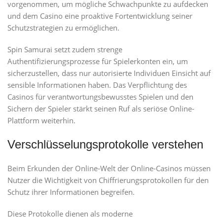
vorgenommen, um mögliche Schwachpunkte zu aufdecken
und dem Casino eine proaktive Fortentwicklung seiner
Schutzstrategien zu ermöglichen.
Spin Samurai setzt zudem strenge
Authentifizierungsprozesse für Spielerkonten ein, um
sicherzustellen, dass nur autorisierte Individuen Einsicht auf
sensible Informationen haben. Das Verpflichtung des
Casinos für verantwortungsbewusstes Spielen und den
Sichern der Spieler stärkt seinen Ruf als seriöse Online-
Plattform weiterhin.
Verschlüsselungsprotokolle verstehen
Beim Erkunden der Online-Welt der Online-Casinos müssen
Nutzer die Wichtigkeit von Chiffrierungsprotokollen für den
Schutz ihrer Informationen begreifen.
Diese Protokolle dienen als moderne