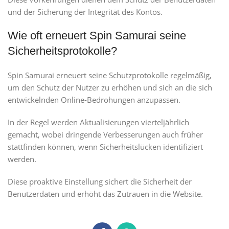
und der Sicherung der Integrität des Kontos.
Wie oft erneuert Spin Samurai seine
Sicherheitsprotokolle?
Spin Samurai erneuert seine Schutzprotokolle regelmäßig,
um den Schutz der Nutzer zu erhöhen und sich an die sich
entwickelnden Online-Bedrohungen anzupassen.
In der Regel werden Aktualisierungen vierteljährlich
gemacht, wobei dringende Verbesserungen auch früher
stattfinden können, wenn Sicherheitslücken identifiziert
werden.
Diese proaktive Einstellung sichert die Sicherheit der
Benutzerdaten und erhöht das Zutrauen in die Website.