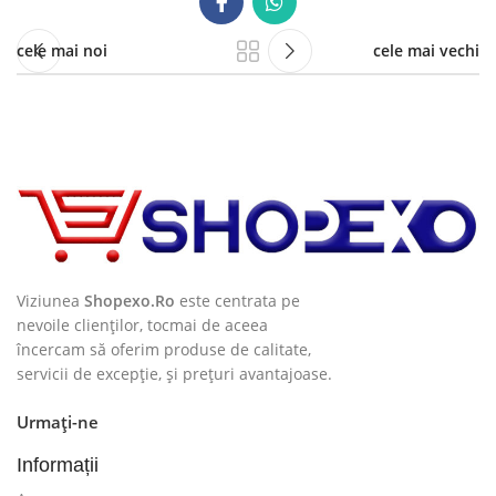
cele mai noi
cele mai vechi
Viziunea
Shopexo.Ro
este centrata pe
nevoile clienților, tocmai de aceea
încercam să oferim produse de calitate,
servicii de excepție, și prețuri avantajoase.
Urmați-ne
Informații