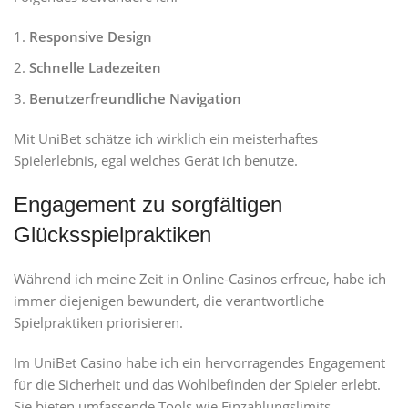
Responsive Design
Schnelle Ladezeiten
Benutzerfreundliche Navigation
Mit UniBet schätze ich wirklich ein meisterhaftes
Spielerlebnis, egal welches Gerät ich benutze.
Engagement zu sorgfältigen
Glücksspielpraktiken
Während ich meine Zeit in Online-Casinos erfreue, habe ich
immer diejenigen bewundert, die verantwortliche
Spielpraktiken priorisieren.
Im UniBet Casino habe ich ein hervorragendes Engagement
für die Sicherheit und das Wohlbefinden der Spieler erlebt.
Sie bieten umfassende Tools wie Einzahlungslimits,