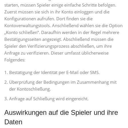
starten, müssen Spieler einige einfache Schritte befolgen.
Zuerst müssen sie sich in ihr Konto einloggen und die
Konfigurationen aufrufen. Dort finden sie die
Kontoverwaltungstools. Anschließend wählen sie die Option
„Konto schließen“. Daraufhin werden in der Regel mehrere
Bestätigungsseiten angezeigt. Abschließend müssen die
Spieler den Verifizierungsprozess abschließen, um ihre
Anfrage zu verifizieren. Dieser umfasst üblicherweise
Folgendes:
Bestätigung der Identität per E-Mail oder SMS.
Überprüfung der Bedingungen im Zusammenhang mit
der Kontoschließung.
Anfrage auf Schließung wird eingereicht.
Auswirkungen auf die Spieler und ihre
Daten