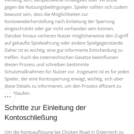
gegen die Nutzungsbedingungen. Spieler sollten sich zudem
bewusst sein, dass die Möglichkeiten zur
Kontowiederherstellung nach Einleitung der Sperrung
eingeschränkt oder gar nicht vorhanden sein können.
Darüber hinaus verlieren Nutzer möglicherweise den Zugriff
auf gekaufte Spielwährung oder andere Spielgegenstände.
Daher ist es wichtig, eine gut informierte Entscheidung zu
treffen. Auch die österreichischen Gesetze beeinflussen
diesen Prozess und schreiben bestimmte
Schutzmaßnahmen für Nutzer vor. Insgesamt ist es für jeden
Spieler, der eine Kontosperrung erwägt, wichtig, sich über
diese Details zu informieren, um den Prozess effizient zu
durchlaufen.
Schritte zur Einleitung der
Kontoschließung
Um die Kontoauflösung bei Chicken Road in Österreich zu