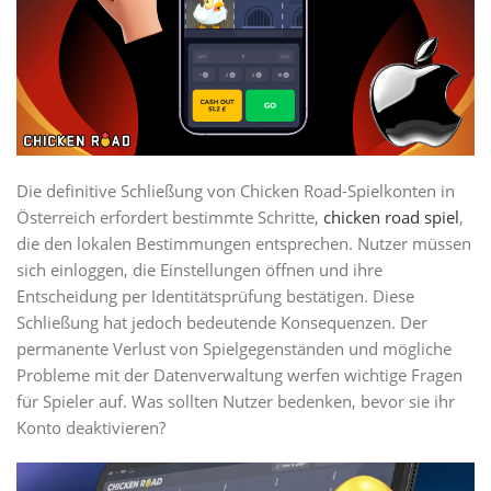
Die definitive Schließung von Chicken Road-Spielkonten in
Österreich erfordert bestimmte Schritte,
chicken road spiel
,
die den lokalen Bestimmungen entsprechen. Nutzer müssen
sich einloggen, die Einstellungen öffnen und ihre
Entscheidung per Identitätsprüfung bestätigen. Diese
Schließung hat jedoch bedeutende Konsequenzen. Der
permanente Verlust von Spielgegenständen und mögliche
Probleme mit der Datenverwaltung werfen wichtige Fragen
für Spieler auf. Was sollten Nutzer bedenken, bevor sie ihr
Konto deaktivieren?