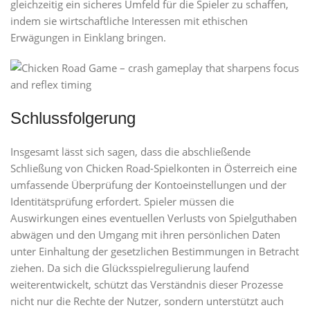
gleichzeitig ein sicheres Umfeld für die Spieler zu schaffen,
indem sie wirtschaftliche Interessen mit ethischen
Erwägungen in Einklang bringen.
Schlussfolgerung
Insgesamt lässt sich sagen, dass die abschließende
Schließung von Chicken Road-Spielkonten in Österreich eine
umfassende Überprüfung der Kontoeinstellungen und der
Identitätsprüfung erfordert. Spieler müssen die
Auswirkungen eines eventuellen Verlusts von Spielguthaben
abwägen und den Umgang mit ihren persönlichen Daten
unter Einhaltung der gesetzlichen Bestimmungen in Betracht
ziehen. Da sich die Glücksspielregulierung laufend
weiterentwickelt, schützt das Verständnis dieser Prozesse
nicht nur die Rechte der Nutzer, sondern unterstützt auch