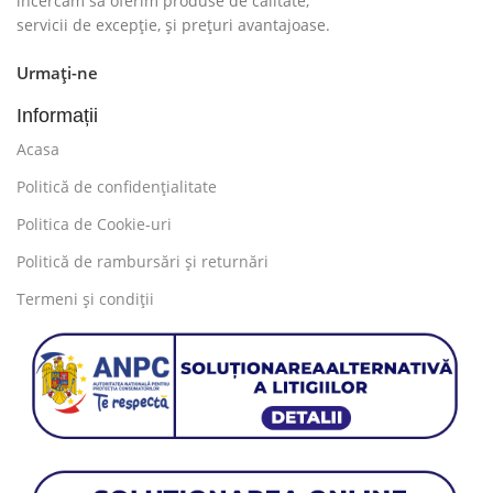
încercam să oferim produse de calitate,
servicii de excepție, și prețuri avantajoase.
Urmați-ne
Informații
Acasa
Politică de confidențialitate
Politica de Cookie-uri
Politică de rambursări și returnări
Termeni și condiții