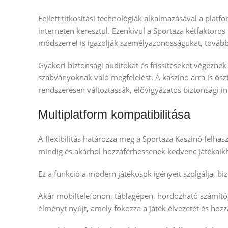
Fejlett titkosítási technológiák alkalmazásával a plat
interneten keresztül. Ezenkívül a Sportaza kétfaktoros 
módszerrel is igazolják személyazonosságukat, tovább 
Gyakori biztonsági auditokat és frissítéseket végezne
szabványoknak való megfelelést. A kaszinó arra is öszt
rendszeresen változtassák, elővigyázatos biztonsági i
Multiplatform kompatibilitása
A flexibilitás határozza meg a Sportaza Kaszinó felhas
mindig és akárhol hozzáférhessenek kedvenc játékaik
Ez a funkció a modern játékosok igényeit szolgálja, biz
Akár mobiltelefonon, táblagépen, hordozható számító
élményt nyújt, amely fokozza a játék élvezetét és hozz