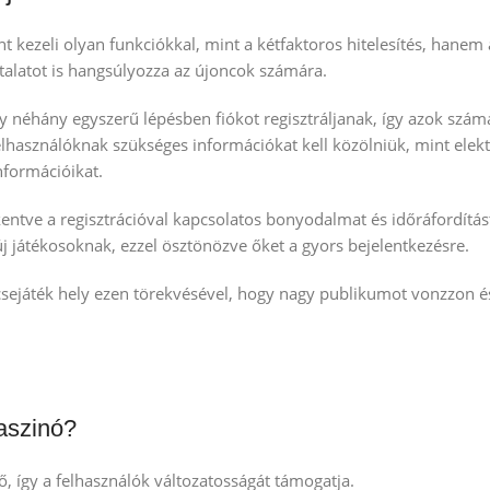
 kezeli olyan funkciókkal, mint a kétfaktoros hitelesítés, hanem 
ztalatot is hangsúlyozza az újoncok számára.
gy néhány egyszerű lépésben fiókot regisztráljanak, így azok számá
felhasználóknak szükséges információkat kell közölniük, mint elek
információikat.
kentve a regisztrációval kapcsolatos bonyodalmat és időráfordítás
j játékosoknak, ezzel ösztönözve őket a gyors bejelentkezésre.
sejáték hely ezen törekvésével, hogy nagy publikumot vonzzon é
aszinó?
, így a felhasználók változatosságát támogatja.