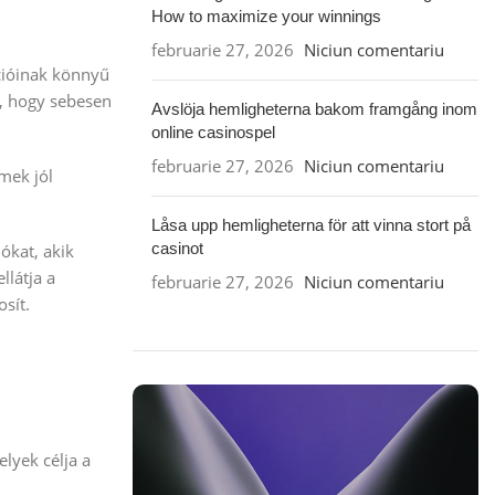
How to maximize your winnings
februarie 27, 2026
Niciun comentariu
kcióinak könnyű
a, hogy sebesen
Avslöja hemligheterna bakom framgång inom
online casinospel
februarie 27, 2026
Niciun comentariu
emek jól
Låsa upp hemligheterna för att vinna stort på
casinot
ókat, akik
llátja a
februarie 27, 2026
Niciun comentariu
sít.
lyek célja a