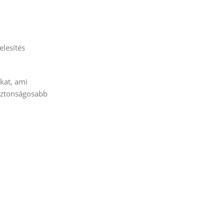
elesítés
kat, ami
biztonságosabb