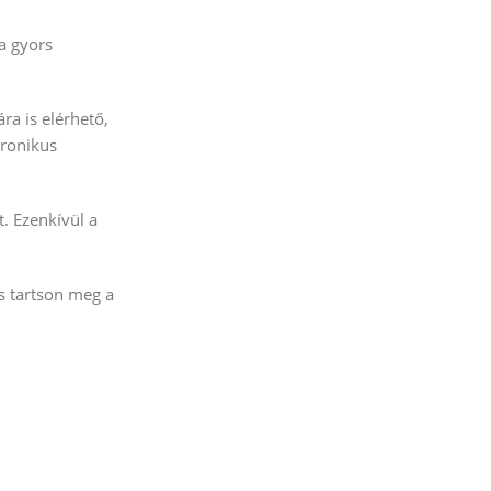
a gyors
ra is elérhető,
tronikus
t. Ezenkívül a
s tartson meg a