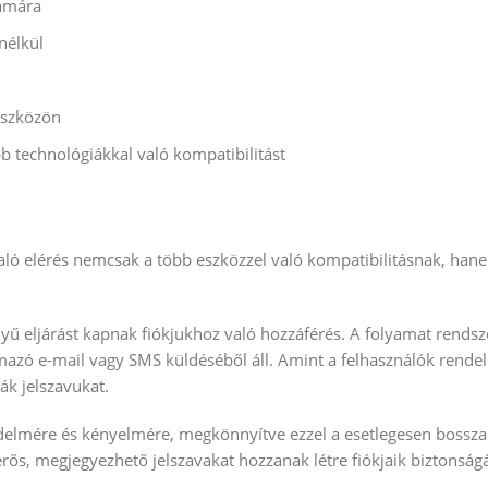
zámára
nélkül
eszközön
bb technológiákkal való kompatibilitást
való elérés nemcsak a több eszközzel való kompatibilitásnak, han
nnyű eljárást kapnak fiókjukhoz való hozzáférés. A folyamat rendsz
lmazó e-mail vagy SMS küldéséből áll. Amint a felhasználók rende
ák jelszavukat.
édelmére és kényelmére, megkönnyítve ezzel a esetlegesen bossza
 erős, megjegyezhető jelszavakat hozzanak létre fiókjaik biztonsá