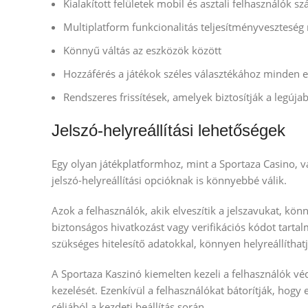
Kialakított felületek mobil és asztali felhasználók s
Multiplatform funkcionalitás teljesítményveszteség 
Könnyű váltás az eszközök között
Hozzáférés a játékok széles választékához minden 
Rendszeres frissítések, amelyek biztosítják a legúja
Jelszó-helyreállítási lehetőségek
Egy olyan játékplatformhoz, mint a Sportaza Casino, 
jelszó-helyreállítási opcióknak is könnyebbé válik.
Azok a felhasználók, akik elveszítik a jelszavukat, kö
biztonságos hivatkozást vagy verifikációs kódot tarta
szükséges hitelesítő adatokkal, könnyen helyreállíthatj
A Sportaza Kaszinó kiemelten kezeli a felhasználók v
kezelését. Ezenkívül a felhasználókat bátorítják, hogy
céljából a kezdeti beállítás során.