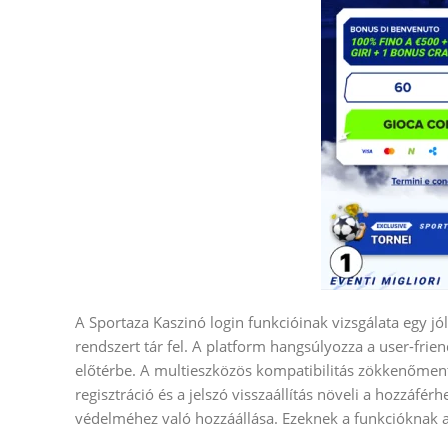
A Sportaza Kaszinó login funkcióinak vizsgálata egy jól
rendszert tár fel. A platform hangsúlyozza a user-frien
előtérbe. A multieszközös kompatibilitás zökkenőment
regisztráció és a jelszó visszaállítás növeli a hozzáfé
védelméhez való hozzáállása. Ezeknek a funkcióknak a