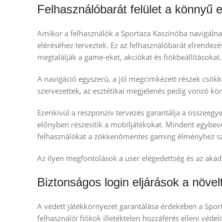
Felhasználóbarát felület a könnyű 
Amikor a felhasználók a Sportaza Kaszinóba navigálnak
eléréséhez terveztek. Ez az felhasználóbarát elrende
megtalálják a game-eket, akciókat és fiókbeállításokat.
A navigáció egyszerű, a jól megcímkézett részek csökke
szervezettek, az esztétikai megjelenés pedig vonzó körn
Ezenkívül a reszponzív tervezés garantálja a összeegy
előnyben részesítik a mobiljátékokat. Mindent egybevet
felhasználókat a zökkenőmentes gaming élményhez szü
Az ilyen megfontolások a user elégedettség és az akad
Biztonságos login eljárások a növe
A védett játékkörnyezet garantálása érdekében a Sport
felhasználói fiókok illetéktelen hozzáférés elleni véde