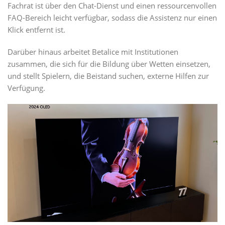
Fachrat ist über den Chat-Dienst und einen ressourcenvollen
FAQ-Bereich leicht verfügbar, sodass die Assistenz nur einen
Klick entfernt ist.
Darüber hinaus arbeitet Betalice mit Institutionen
zusammen, die sich für die Bildung über Wetten einsetzen,
und stellt Spielern, die Beistand suchen, externe Hilfen zur
Verfügung.