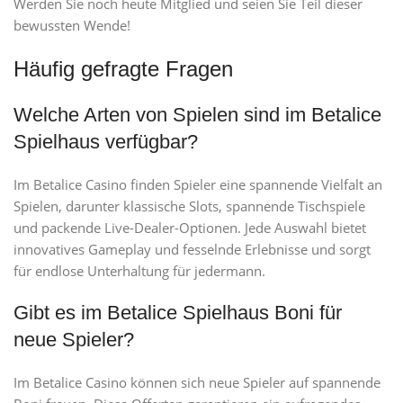
Werden Sie noch heute Mitglied und seien Sie Teil dieser
bewussten Wende!
Häufig gefragte Fragen
Welche Arten von Spielen sind im Betalice
Spielhaus verfügbar?
Im Betalice Casino finden Spieler eine spannende Vielfalt an
Spielen, darunter klassische Slots, spannende Tischspiele
und packende Live-Dealer-Optionen. Jede Auswahl bietet
innovatives Gameplay und fesselnde Erlebnisse und sorgt
für endlose Unterhaltung für jedermann.
Gibt es im Betalice Spielhaus Boni für
neue Spieler?
Im Betalice Casino können sich neue Spieler auf spannende