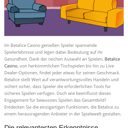
Im Betalice Casino genießen Spieler spannende
Spielerlebnisse und legen dabei Bedeutung auf ihr
Gesundheit. Dank der reichen Auswahl an Spielen,
Betalice
Casino
, von herkömmlichen Tischspielen bis hin zu Live-
Dealer-Optionen, findet jeder etwas für seinen Geschmack.
Betalice stellt Wert auf verantwortungsvolles Handeln und
sichert sicher, dass Spieler die erforderlichen Tools für
sicheres Spielen verfügen. Doch wie beeinflusst dieses
Engagement für bewusstes Spielen das Gesamtbild?
Entdecken Sie die einzigartigen Funktionen, die Betalice zu
einem herausragenden Anbieter in der Spielewelt gestalten.
Die relevantesten Erkenntnisse