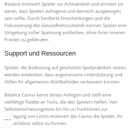
Betalice motiviert Spieler zur Achtsamkeit und erinnert sie
daran, dass Spielen aufregend und dennoch ausgewogen
sein sollte. Durch fundierte Entscheidungen und die
Fokussierung des Gesundheitszustands können Spieler eine
Umgebung voller Spannung entdecken, ohne ihren inneren
Frieden zu gefährden.
Support und Ressourcen
Spieler, die Bedeutung auf geschützte Spielpraktiken setzen,
werden entdecken, dass angemessene Unterstützung und
Hilfen ihr allgemeines Wohlbefinden verbessern können.
Betalice Casino kennt dieses Anliegen und stellt eine
vielfältige Palette an Tools, die den Spielern helfen. Von
Selbsteinschätzungstests bis hin zu Funktionen zur
Festlegung von Limits motiviert das Casino die Spieler, ihr
Spielerlebnis selbst zu formen.