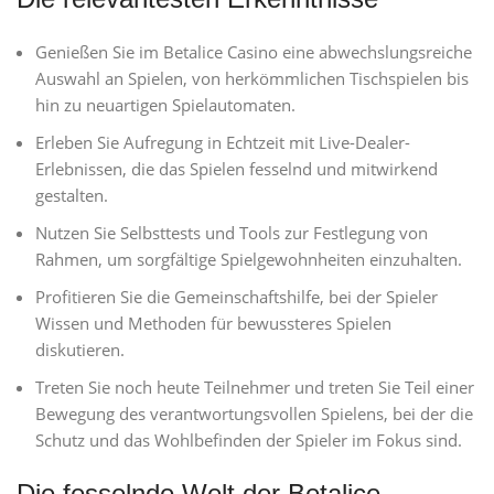
Genießen Sie im Betalice Casino eine abwechslungsreiche
Auswahl an Spielen, von herkömmlichen Tischspielen bis
hin zu neuartigen Spielautomaten.
Erleben Sie Aufregung in Echtzeit mit Live-Dealer-
Erlebnissen, die das Spielen fesselnd und mitwirkend
gestalten.
Nutzen Sie Selbsttests und Tools zur Festlegung von
Rahmen, um sorgfältige Spielgewohnheiten einzuhalten.
Profitieren Sie die Gemeinschaftshilfe, bei der Spieler
Wissen und Methoden für bewussteres Spielen
diskutieren.
Treten Sie noch heute Teilnehmer und treten Sie Teil einer
Bewegung des verantwortungsvollen Spielens, bei der die
Schutz und das Wohlbefinden der Spieler im Fokus sind.
Die fesselnde Welt der Betalice