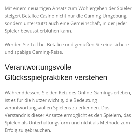
Mit einem neuartigen Ansatz zum Wohlergehen der Spieler
steigert Betalice Casino nicht nur die Gaming-Umgebung,
sondern unterstützt auch eine Gemeinschaft, in der jeder
Spieler bewusst erblühen kann.
Werden Sie Teil bei Betalice und genießen Sie eine sichere
und spaßige Gaming-Reise.
Verantwortungsvolle
Glücksspielpraktiken verstehen
Währenddessen, Sie den Reiz des Online-Gamings erleben,
ist es für die Nutzer wichtig, die Bedeutung
verantwortungsvollen Spielens zu erkennen. Das
Verständnis dieser Ansätze ermöglicht es den Spielern, das
Spielen als Unterhaltungsform und nicht als Methode zum
Erfolg zu gebrauchen.