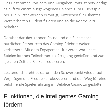
Das Bestimmen von Zeit- und Ausgabenlimits ist notwendig;
es hilft zu einem ausgewogenen Balance zum Glücksspiel
bei. Die Nutzer werden ermutigt, Anzeichen für riskantes
Wettverhalten zu identifizieren und so die Kontrolle zu
behalten.
Darüber darüber können Pause und die Suche nach
nützlichen Ressourcen das Gaming-Erlebnis weiter
verbessern. Mit dem Engagement für verantwortliches
Spielen können Teilnehmer die Erregung genießen und zur
gleichen Zeit die Risiken reduzieren.
Letztendlich dreht es darum, den Schwerpunkt wieder auf
Vergnügen und Freude zu fokussieren und den Weg für eine
belohnende Spielerfahrung im Betalice Casino zu gestalten.
Funktionen, die intelligentes Gaming
fördern