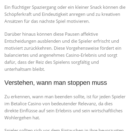
Ein flüchtiger Spaziergang oder ein kleiner Snack können die
Schöpferkraft und Eindeutigkeit anregen und zu kreativen
Ansätzen für das nächste Spiel motivieren.
Darüber hinaus können diese Pausen affektive
Entscheidungen ausblenden und die Spieler erfrischt und
motiviert zurückkehren. Diese Vorgehensweise fördert ein
balanciertes und angenehmes Casino-Erlebnis und sorgt
dafür, dass der Reiz des Spielens sorgfältig und
unterhaltsam bleibt.
Verstehen, wann man stoppen muss
Zu erkennen, wann man beenden sollte, ist für jeden Spieler
im Betalice Casino von bedeutender Relevanz, da dies
direkte Einflüsse auf sein Erlebnis und sein wirtschaftliches
Wohlergehen hat.
Spieler sollten sich vor dem Eintauchen in ihre bevorzugten