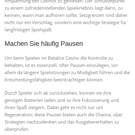
Anspannung des Casinos zu genießen. Der Schlüsselpunkt
zu einem zufriedenstellenden Spielerlebnis liegt darin, zu
kennen, wann man aufhören sollte. Setzgrenzen sind daher
nicht nur ein Vorschlag, sondern eine wichtige Strategie für
langfristigen Spielspaß.
Machen Sie häufig Pausen
Um beim Spielen im Betalice Casino die Kontrolle zu
behalten, ist es essenziell, öfter Pausen einzulegen, vor
allem da längere Spielsitzungen zu Müdigkeit führen und die
Entscheidungsfähigkeit beeinträchtigen können.
Durch Spieler sich ab zurückziehen, können sie ihre
geistigen Batterien laden und so ihre Fokussierung und
ihren Spaß steigern. Dabei geht es nicht nur um
Regeneration; diese Pausen bieten auch die Chance, über
Strategien nachzudenken und das Ausgabeverhalten zu
überprüfen.