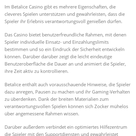
Im Betalice Casino gibt es mehrere Eigenschaften, die
cleveres Spielen unterstützen und gewährleisten, dass die
Spieler ihr Erlebnis verantwortungsvoll genießen dürfen.
Das Casino bietet benutzerfreundliche Rahmen, mit denen
Spieler individuelle Einsatz- und Einzahlungslimits
bestimmen und so ein Eindruck der Sicherheit entwickeln
können. Darüber darüber zeigt die leicht eindeutige
Benutzeroberfläche die Dauer an und animiert die Spieler,
ihre Zeit aktiv zu kontrollieren.
Betalice enthält auch vorausschauende Hinweise, die Spieler
dazu anregen, Pausen zu machen und ihr Gaming-Verhalten
zu überdenken. Dank der breiten Materialien zum
verantwortungsvollen Spielen können sich Zocker mühelos
über angemessene Rahmen wissen.
Darüber außerdem verbindet ein optimiertes Hilfezentrum
die Spieler mit den Supportdiensten und gewährleistet