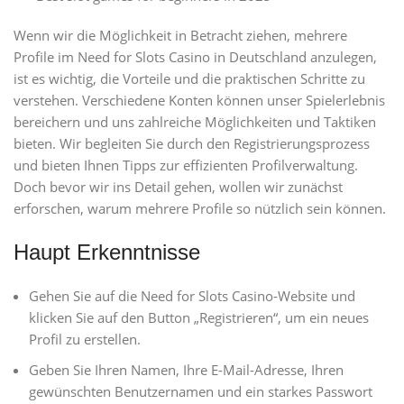
Wenn wir die Möglichkeit in Betracht ziehen, mehrere
Profile im Need for Slots Casino in Deutschland anzulegen,
ist es wichtig, die Vorteile und die praktischen Schritte zu
verstehen. Verschiedene Konten können unser Spielerlebnis
bereichern und uns zahlreiche Möglichkeiten und Taktiken
bieten. Wir begleiten Sie durch den Registrierungsprozess
und bieten Ihnen Tipps zur effizienten Profilverwaltung.
Doch bevor wir ins Detail gehen, wollen wir zunächst
erforschen, warum mehrere Profile so nützlich sein können.
Haupt Erkenntnisse
Gehen Sie auf die Need for Slots Casino-Website und
klicken Sie auf den Button „Registrieren“, um ein neues
Profil zu erstellen.
Geben Sie Ihren Namen, Ihre E-Mail-Adresse, Ihren
gewünschten Benutzernamen und ein starkes Passwort