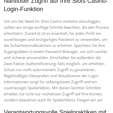
Nahtloser Zugriff auf Ihre Slots Casino-
Login-Funktion
Um uns bei Need for Slots Casino mühelos einzuloggen,
sollten wir einige wichtige Schritte beachten, die den Prozess
erleichtern. Zunächst ist es essentiell, für jedes Profil ein
zuverlässiges und einzigartiges Passwort zu verwenden, um
die Sicherheitsmaßnahmen zu erhöhen. Speichern Sie Ihre
Zugangsdaten in einem Passwort-Manager, um sich rascher
und sicherer anzumelden. Einschalten Sie außerdem die
Zwei-Faktor-Authentifizierung, falls möglich, um erhöhten
Schutz vor nicht autorisiertem Zugriff zu garantieren.
Regelmäßiges Überprüfen und Aktualisieren der Login-
Informationen sorgt für reibungslosen Zugriff und ein
zuverlässiges Spielerlebnis. Mit diesen leichten Schritten
erhalten Sie nicht nur mühelosen Zugriff auf Ihre Konten,
sondern bewahren auch Ihr Spielerlebnis. Fangen wir an!
Verantwortungsvolle Spielpraktiken mit