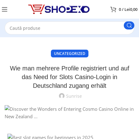
0
/
Lei
0,00
UNCATEGORIZED
Wie man mehrere Profile registriert und auf
das Need for Slots Casino-Login in
Deutschland zugang erhält
Sunrise