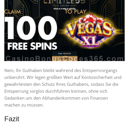
Nein, Ihr Guthaben bleibt während des Entsperrvorgangs
unberührt. Wir legen größten Wert auf Kontosicherheit und
gewährleisten den Schutz Ihres Guthabens, sodass Sie die
Entsperrung sorglos durchführen können, ohne sich
Gedanken um den Abhandenkommen von Finanzen
machen zu müssen.
Fazit