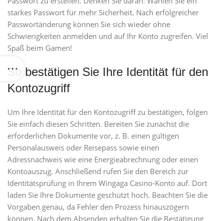
Passwort zu erstellen. Denken Sie daran: Wählen Sie ein
starkes Passwort für mehr Sicherheit. Nach erfolgreicher
Passwortänderung können Sie sich wieder ohne
Schwierigkeiten anmelden und auf Ihr Konto zugreifen. Viel
Spaß beim Gamen!
So bestätigen Sie Ihre Identität für den
Kontozugriff
Um Ihre Identität für den Kontozugriff zu bestätigen, folgen
Sie einfach diesen Schritten. Bereiten Sie zunächst die
erforderlichen Dokumente vor, z. B. einen gültigen
Personalausweis oder Reisepass sowie einen
Adressnachweis wie eine Energieabrechnung oder einen
Kontoauszug. Anschließend rufen Sie den Bereich zur
Identitätsprüfung in Ihrem Wingaga Casino-Konto auf. Dort
laden Sie Ihre Dokumente geschützt hoch. Beachten Sie die
Vorgaben genau, da Fehler den Prozess hinauszögern
können. Nach dem Absenden erhalten Sie die Bestätigung