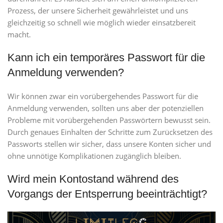
Prozess, der unsere Sicherheit gewährleistet und uns
gleichzeitig so schnell wie möglich wieder einsatzbereit
macht.
Kann ich ein temporäres Passwort für die
Anmeldung verwenden?
Wir können zwar ein vorübergehendes Passwort für die
Anmeldung verwenden, sollten uns aber der potenziellen
Probleme mit vorübergehenden Passwörtern bewusst sein.
Durch genaues Einhalten der Schritte zum Zurücksetzen des
Passworts stellen wir sicher, dass unsere Konten sicher und
ohne unnötige Komplikationen zugänglich bleiben.
Wird mein Kontostand während des
Vorgangs der Entsperrung beeinträchtigt?