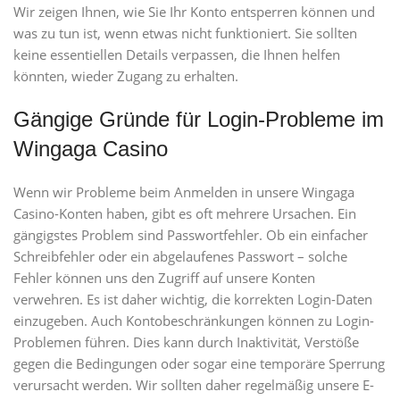
Wir zeigen Ihnen, wie Sie Ihr Konto entsperren können und
was zu tun ist, wenn etwas nicht funktioniert. Sie sollten
keine essentiellen Details verpassen, die Ihnen helfen
könnten, wieder Zugang zu erhalten.
Gängige Gründe für Login-Probleme im
Wingaga Casino
Wenn wir Probleme beim Anmelden in unsere Wingaga
Casino-Konten haben, gibt es oft mehrere Ursachen. Ein
gängigstes Problem sind Passwortfehler. Ob ein einfacher
Schreibfehler oder ein abgelaufenes Passwort – solche
Fehler können uns den Zugriff auf unsere Konten
verwehren. Es ist daher wichtig, die korrekten Login-Daten
einzugeben. Auch Kontobeschränkungen können zu Login-
Problemen führen. Dies kann durch Inaktivität, Verstöße
gegen die Bedingungen oder sogar eine temporäre Sperrung
verursacht werden. Wir sollten daher regelmäßig unsere E-