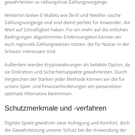
gewährleisten so reibungslose Zahlungsvorgänge.
Weiterhin bieten E-Wallets wie Skrill und Neteller rasche
Zahlungsvorgänge und sind damit perfekt für Anwender, die
Wert auf Schnelligkeit haben. Für ein mehr auf die örtlichen
Bedingungen abgestimmtes Erlebnisangebot können wir
auch regionale Zahlungsweisen nutzen, die für Nutzer in der
Schweiz interessant sind.
Außerdem werden Kryptowährungen als beliebte Option, da
sie Diskretion und Sicherheitsaspekte gewährleisten. Durch
Vergleichen der Stärken jeder Methode können wir die für
unsere Spiel- und Finanzanforderungen am passendsten
optimale Alternative bestimmen.
Schutzmerkmale und -verfahren
Digitale Spiele gewähren zwar Aufregung und Komfort, doch
die Gewährleistung unserer Schutz bei der Anwendung der