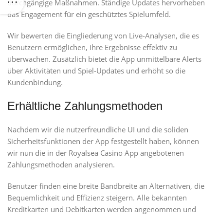
durchgängige Maßnahmen. Ständige Updates hervorheben
das Engagement für ein geschütztes Spielumfeld.
Wir bewerten die Eingliederung von Live-Analysen, die es
Benutzern ermöglichen, ihre Ergebnisse effektiv zu
überwachen. Zusätzlich bietet die App unmittelbare Alerts
über Aktivitäten und Spiel-Updates und erhöht so die
Kundenbindung.
Erhältliche Zahlungsmethoden
Nachdem wir die nutzerfreundliche UI und die soliden
Sicherheitsfunktionen der App festgestellt haben, können
wir nun die in der Royalsea Casino App angebotenen
Zahlungsmethoden analysieren.
Benutzer finden eine breite Bandbreite an Alternativen, die
Bequemlichkeit und Effizienz steigern. Alle bekannten
Kreditkarten und Debitkarten werden angenommen und