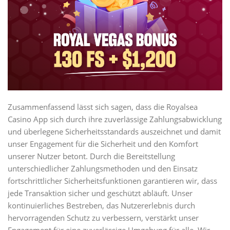
Zusammenfassend lässt sich sagen, dass die Royalsea
Casino App sich durch ihre zuverlässige Zahlungsabwicklung
und überlegene Sicherheitsstandards auszeichnet und damit
unser Engagement für die Sicherheit und den Komfort
unserer Nutzer betont. Durch die Bereitstellung
unterschiedlicher Zahlungsmethoden und den Einsatz
fortschrittlicher Sicherheitsfunktionen garantieren wir, dass
jede Transaktion sicher und geschützt abläuft. Unser
kontinuierliches Bestreben, das Nutzererlebnis durch
hervorragenden Schutz zu verbessern, verstärkt unser