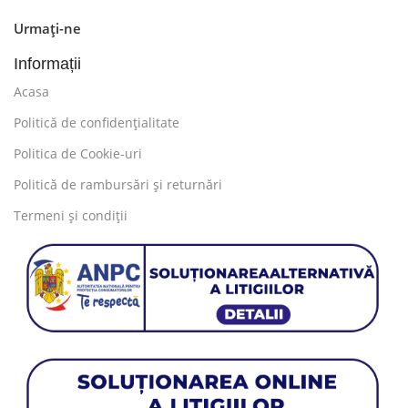
Urmați-ne
Informații
Acasa
Politică de confidențialitate
Politica de Cookie-uri
Politică de rambursări și returnări
Termeni și condiții