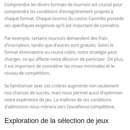
Comprendre les divers formats de tournois est crucial pour
comprendre les conditions d’enregistrement propres à
chaque format. Chaque tournoi du casino Cazimbo possède
ses spécifiques exigences qu’il est important de connaître.
Par exemple, certains tournois demandent des frais
d’inscription, tandis que d’autres sont gratuits. Selon le
format éliminatoire ou round-robin, notre stratégie peut
changer, ce qui affecte notre décision de participer. De plus,
il est important de considérer les mises minimales et le
niveau de compétition.
Se familiariser avec ces critères augmente non seulement
nos chances de succès, mais nous permet aussi d’optimiser
notre expérience de jeu. La maîtrise de ces conditions
d’admission nous mènera vers l’excellence compétitive.
Exploration de la sélection de jeux