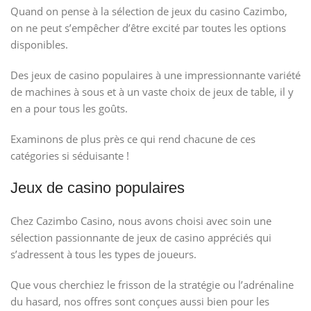
Quand on pense à la sélection de jeux du casino Cazimbo,
on ne peut s’empêcher d’être excité par toutes les options
disponibles.
Des jeux de casino populaires à une impressionnante variété
de machines à sous et à un vaste choix de jeux de table, il y
en a pour tous les goûts.
Examinons de plus près ce qui rend chacune de ces
catégories si séduisante !
Jeux de casino populaires
Chez Cazimbo Casino, nous avons choisi avec soin une
sélection passionnante de jeux de casino appréciés qui
s’adressent à tous les types de joueurs.
Que vous cherchiez le frisson de la stratégie ou l’adrénaline
du hasard, nos offres sont conçues aussi bien pour les