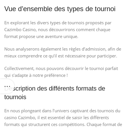
Vue d’ensemble des types de tournoi
En explorant les divers types de tournois proposés par
Cazimbo Casino, nous découvrirons comment chaque
format propose une aventure unique.
Nous analyserons également les règles d’admission, afin de
mieux comprendre ce qu’il est nécessaire pour participer.
Collectivement, nous pouvons découvrir le tournoi parfait
qui s’adapte à notre préférence !
Description des différents formats de
tournois
En nous plongeant dans l’univers captivant des tournois du
casino Cazimbo, il est essentiel de saisir les différents
formats qui structurent ces compétitions. Chaque format de