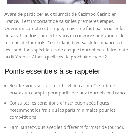
Avant de participer aux tournois de Cazimbo Casino en
France, il est important de saisir les premières étapes.
Ouvrir un compte est simple, mais il ne faut pas ignorer les
détails. Une fois connecté, vous découvrirez une variété de
formats de tournois. Cependant, bien saisir les nuances et
les conditions spécifiques de chaque tournoi peut faire toute
la différence. Alors, quelle est la prochaine étape ?
Points essentiels à se rappeler
Rendez-vous sur le site officiel du casino Cazimbo et
ouvrez un compte pour participer aux tournois en France.
Consultez les conditions d’inscription spécifiques,
notamment les frais ou les paris minimales pour les
compétitions.
Familiarisez-vous avec les différents formats de tournoi,