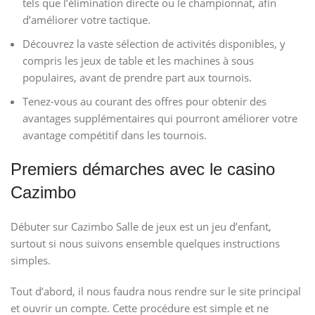
tels que l’élimination directe ou le championnat, afin
d’améliorer votre tactique.
Découvrez la vaste sélection de activités disponibles, y
compris les jeux de table et les machines à sous
populaires, avant de prendre part aux tournois.
Tenez-vous au courant des offres pour obtenir des
avantages supplémentaires qui pourront améliorer votre
avantage compétitif dans les tournois.
Premiers démarches avec le casino
Cazimbo
Débuter sur Cazimbo Salle de jeux est un jeu d’enfant,
surtout si nous suivons ensemble quelques instructions
simples.
Tout d’abord, il nous faudra nous rendre sur le site principal
et ouvrir un compte. Cette procédure est simple et ne