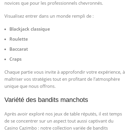
novices que pour les professionnels chevronnés.
Visualisez entrer dans un monde rempli de :
Blackjack classique
Roulette
Baccarat
Craps
Chaque partie vous invite à approfondir votre expérience, à
maîtriser vos stratégies tout en profitant de l’atmosphère
unique que nous offrons.
Variété des bandits manchots
Après avoir exploré nos jeux de table réputés, il est temps
de se concentrer sur un aspect tout aussi captivant du
Casino Cazimbo : notre collection variée de bandits