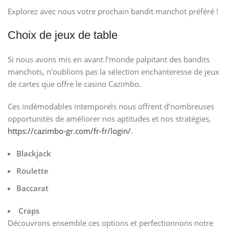
Explorez avec nous votre prochain bandit manchot préféré !
Choix de jeux de table
Si nous avons mis en avant l’monde palpitant des bandits
manchots, n’oublions pas la sélection enchanteresse de jeux
de cartes que offre le casino Cazimbo.
Ces indémodables intemporels nous offrent d’nombreuses
opportunités de améliorer nos aptitudes et nos stratégies,
https://cazimbo-gr.com/fr-fr/login/
.
Blackjack
Roulette
Baccarat
Craps
Découvrons ensemble ces options et perfectionnons notre