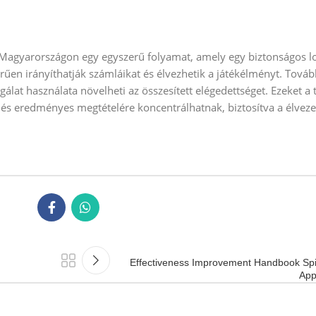
 Magyarországon egy egyszerű folyamat, amely egy biztonságos lo
erűen irányíthatják számláikat és élvezhetik a játékélményt. Továb
álat használata növelheti az összesített elégedettséget. Ezeket a
és eredményes megtételére koncentrálhatnak, biztosítva a élvezet
Effectiveness Improvement Handbook Sp
App