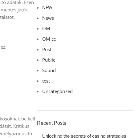
ítő adatok. Ezen
NEW
őmentes játék
talatot.
News
OM
OM cc
hez.
Post
Public
Sound
test
Uncategorized
ékosoknak be kell
Recent Posts
ását. Kritikus
zemélyazonosító
Unlocking the secrets of casino strategies