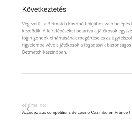
Következtetés
Végezetül, a Betmatch Kaszinó fiókjához való belépés
kezdődik. A leírt lépéseket betartva a játékosok egysz
login gondok elhárításának megértése és az ügyfélszolg
figyelembe véve a játékosok a fogadásaik biztonságos 
Betmatch Kaszinóban.
cele mai noi
Accédez aux compétitions de casino Cazimbo en France !