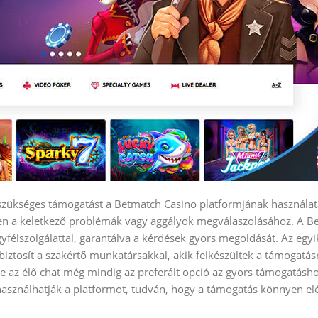
 szükséges támogatást a Betmatch Casino platformjának használat
etlen a keletkező problémák vagy aggályok megválaszolásához. A 
gyfélszolgálattal, garantálva a kérdések gyors megoldását. Az eg
iztosít a szakértő munkatársakkal, akik felkészültek a támogatásr
e az élő chat még mindig az preferált opció az gyors támogatásho
használhatják a platformot, tudván, hogy a támogatás könnyen el