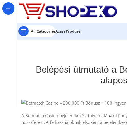
All Categories
Acasa
Produse
Belépési útmutató a B
alapo
A Betmatch Casino bejelentkezési folyamatának könny
hozzáférést. A felhasználóknak elsőként a bejelentkezés