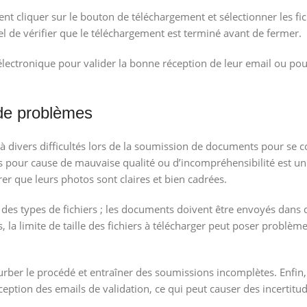
nt cliquer sur le bouton de téléchargement et sélectionner les fic
tiel de vérifier que le téléchargement est terminé avant de fermer.
e électronique pour valider la bonne réception de leur email ou pou
n de problèmes
 à divers difficultés lors de la soumission de documents pour se c
 pour cause de mauvaise qualité ou d’incompréhensibilité est u
urer que leurs photos sont claires et bien cadrées.
des types de fichiers ; les documents doivent être envoyés dans 
, la limite de taille des fichiers à télécharger peut poser problè
er le procédé et entraîner des soumissions incomplètes. Enfin, l
éception des emails de validation, ce qui peut causer des incertitu