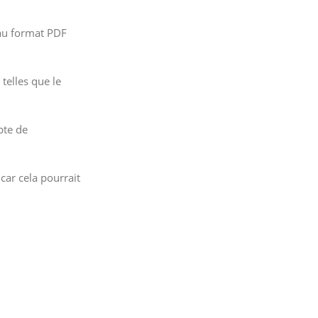
 au format PDF
telles que le
pte de
car cela pourrait