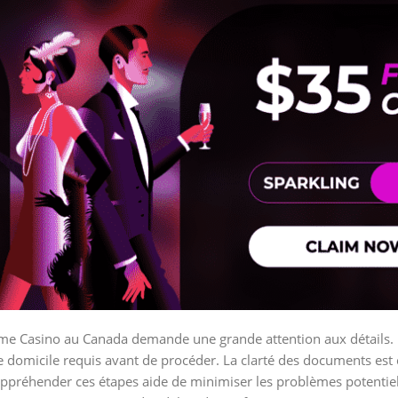
me Casino au Canada demande une grande attention aux détails. 
f de domicile requis avant de procéder. La clarté des documents est 
préhender ces étapes aide de minimiser les problèmes potentiel