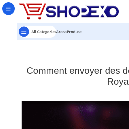
All Categories
Acasa
Produse
Comment envoyer des do
Roya