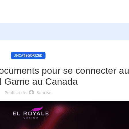
UNCATEGORIZED
cuments pour se connecter au
l Game au Canada
Publicat de
Sunrise