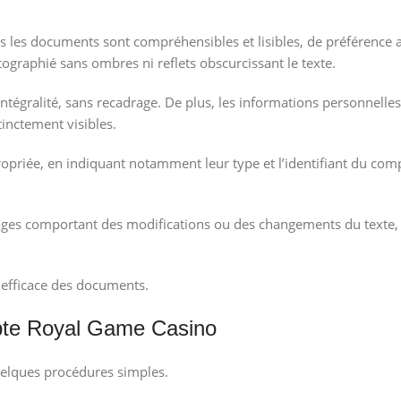
ous les documents sont compréhensibles et lisibles, de préférence
graphié sans ombres ni reflets obscurcissant le texte.
ntégralité, sans recadrage. De plus, les informations personnelles 
tinctement visibles.
riée, en indiquant notamment leur type et l’identifiant du com
images comportant des modifications ou des changements du texte, 
n efficace des documents.
pte Royal Game Casino
lques procédures simples.