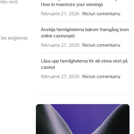
ntes sont
How to maximize your winnings
februarie 27, 2026
Niciun comentariu
Avslöja hemligheterna bakom framgång inom
online casinospel
 les exigences
februarie 27, 2026
Niciun comentariu
Låsa upp hemligheterna för att vinna stort på
casinot
februarie 27, 2026
Niciun comentariu