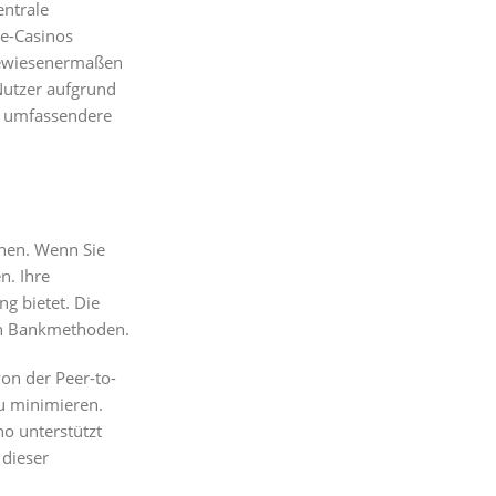
entrale
ne-Casinos
 bewiesenermaßen
Nutzer aufgrund
e umfassendere
chen. Wenn Sie
n. Ihre
g bietet. Die
len Bankmethoden.
von der Peer-to-
u minimieren.
o unterstützt
 dieser