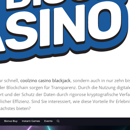
r schnell,
coolzino casino blackjack
, sondern auch in nur zehn bi
f der Blockchain sorgen für Transparenz. Durch die Nutzung digita
 und der Schutz der Daten durch rigorose kryptografische Verfa
her Effizienz. Sind Sie interessiert, wie diese Vorteile Ihr Erlebn
ächstes bieten?