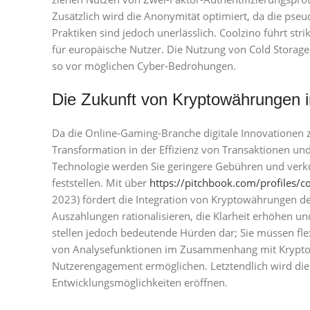
Zusätzlich wird die Anonymität optimiert, da die pseu
Praktiken sind jedoch unerlässlich. Coolzino führt 
für europäische Nutzer. Die Nutzung von Cold Storage 
so vor möglichen Cyber-Bedrohungen.
Die Zukunft von Kryptowährungen 
Da die Online-Gaming-Branche digitale Innovationen 
Transformation in der Effizienz von Transaktionen un
Technologie werden Sie geringere Gebühren und verkü
feststellen. Mit über
https://pitchbook.com/profiles
2023) fördert die Integration von Kryptowährungen d
Auszahlungen rationalisieren, die Klarheit erhöhen u
stellen jedoch bedeutende Hürden dar; Sie müssen fle
von Analysefunktionen im Zusammenhang mit Kryptot
Nutzerengagement ermöglichen. Letztendlich wird di
Entwicklungsmöglichkeiten eröffnen.