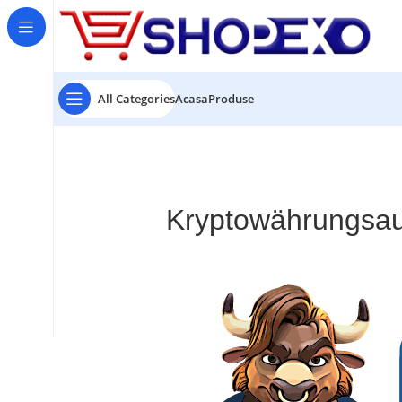
All Categories
Acasa
Produse
Kryptowährungsau