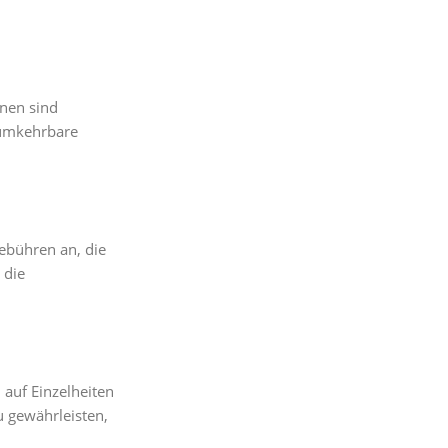
onen sind
numkehrbare
ebühren an, die
 die
 auf Einzelheiten
u gewährleisten,