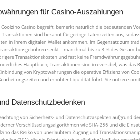
towährungen für Casino-Auszahlungen
oolzino Casino begreift, bemerkt natürlich die bedeutenden Vort
-Transaktionen sind bekannt für geringe Latenzzeiten aus, sodas
nuten in Ihrem digitalen Wallet ankommen. Im Gegensatz zum tradi
ransaktionsgebühren senkt – manchmal bis zu 3 % des Gesamtbe
edrigere Transaktionskosten und fast keine Fremdwährungsgebüh
derliches Hauptbuch; Transaktionen sind irreversibel, was das R
inbindung von Kryptowährungen die operative Effizienz von Cool
rbeitungszeiten und erhöhter Liquidität führt. Sie nutzen somit
- und Datenschutzbedenken
Beachtung von Sicherheits- und Datenschutzaspekten aufgrund der
oderner Verschlüsselungsalgorithmen wie SHA-256 und die Einsat
olzino das Risiko von unerlaubtem Zugang und Transaktionsmanipu
ollen (2FA), die die Schutz durch zusätzliche Verifizierungsschri