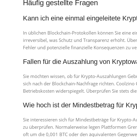
Häufig gestellte Fragen
Kann ich eine einmal eingeleitete Kr
In üblichen Blockchain-Protokollen können Sie eine ei
irreversibel, was Schutz und Transparenz erhöht. Üb
Fehler und potenzielle finanzielle Konsequenzen zu ver
Fallen für die Auszahlung von Krypt
Sie möchten wissen, ob für Krypto-Auszahlungen Geb
sich nach der Blockchain-Nachfrage richten. Coolzino
Betriebskosten widerspiegelt. Überprüfen Sie stets d
Wie hoch ist der Mindestbetrag für K
Sie interessieren sich für Mindestbeträge für Krypto-
zu überprüfen. Normalerweise legen Plattformen Grenz
oft um die 0,001 BTC oder den äquivalenten Gegenwe