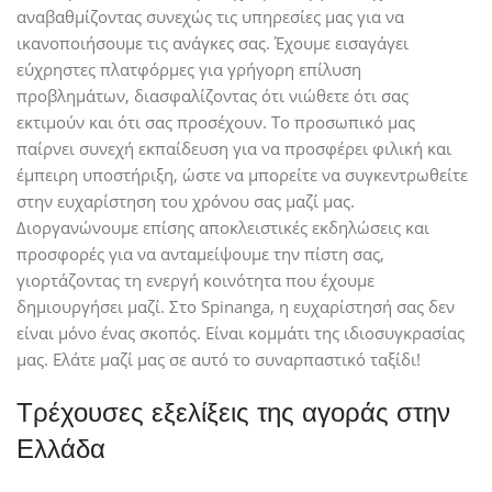
αναβαθμίζοντας συνεχώς τις υπηρεσίες μας για να
ικανοποιήσουμε τις ανάγκες σας. Έχουμε εισαγάγει
εύχρηστες πλατφόρμες για γρήγορη επίλυση
προβλημάτων, διασφαλίζοντας ότι νιώθετε ότι σας
εκτιμούν και ότι σας προσέχουν. Το προσωπικό μας
παίρνει συνεχή εκπαίδευση για να προσφέρει φιλική και
έμπειρη υποστήριξη, ώστε να μπορείτε να συγκεντρωθείτε
στην ευχαρίστηση του χρόνου σας μαζί μας.
Διοργανώνουμε επίσης αποκλειστικές εκδηλώσεις και
προσφορές για να ανταμείψουμε την πίστη σας,
γιορτάζοντας τη ενεργή κοινότητα που έχουμε
δημιουργήσει μαζί. Στο Spinanga, η ευχαρίστησή σας δεν
είναι μόνο ένας σκοπός. Είναι κομμάτι της ιδιοσυγκρασίας
μας. Ελάτε μαζί μας σε αυτό το συναρπαστικό ταξίδι!
Τρέχουσες εξελίξεις της αγοράς στην
Ελλάδα