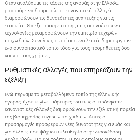
Όταν αναλύουμε τις τάσεις της αγοράς στην Ελλάδα,
μπορούμε να δούμε πώς οι κανονιστικές αλλαγές
διαμορφώνουν τις δυνατότητες ανάπτυξης για τις
εταιρείες. Θα εξετάσουμε επίσης πώς οι αναδυόμενες
τεχνολογίες μεταμορφώνουν την εμπειρία τυχερών
παιχνιδιών. Συνολικά, αυτοί οι συντελεστές δημιουργούν
ένα συναρπαστικό τοπίο τόσο για τους προμηθευτές όσο
και για τους χρήστες.
Ρυθμιστικές αλλαγές που επηρεάζουν την
εξέλιξη
Ενώ περνάμε το μεταβαλλόμενο τοπίο της ελληνικής
αγοράς, έχουμε γίνει μάρτυρες του πώς οι πρόσφατες
κανονιστικές αλλαγές διαμορφώνουν την εξελικτική πορεία
της βιομηχανίας τυχερών παιχνιδιών. Αυτές οι
προσαρμογές προσφέρουν νέες δυνατότητες για εμάς και
για άλλους που ψάχνουν ελευθερία στην διασκέδαση.
Ακολουθούν μερικοί τρόποι με τους οποίους αυτοί οι