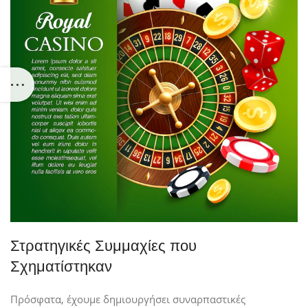
Στρατηγικές Συμμαχίες που
Σχηματίστηκαν
Πρόσφατα, έχουμε δημιουργήσει συναρπαστικές