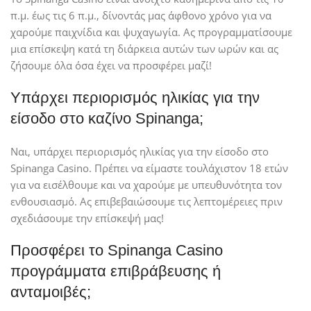
π.μ. έως τις 6 π.μ., δίνοντάς μας άφθονο χρόνο για να
χαρούμε παιχνίδια και ψυχαγωγία. Ας προγραμματίσουμε
μια επίσκεψη κατά τη διάρκεια αυτών των ωρών και ας
ζήσουμε όλα όσα έχει να προσφέρει μαζί!
Υπάρχει περιορισμός ηλικίας για την
είσοδο στο καζίνο Spinanga;
Ναι, υπάρχει περιορισμός ηλικίας για την είσοδο στο
Spinanga Casino. Πρέπει να είμαστε τουλάχιστον 18 ετών
για να εισέλθουμε και να χαρούμε με υπευθυνότητα τον
ενθουσιασμό. Ας επιβεβαιώσουμε τις λεπτομέρειες πριν
σχεδιάσουμε την επίσκεψή μας!
Προσφέρει το Spinanga Casino
προγράμματα επιβράβευσης ή
ανταμοιβές;