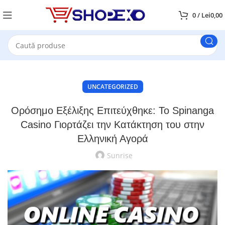
0
/
Lei
0,00
UNCATEGORIZED
Ορόσημο Εξέλιξης Επιτεύχθηκε: Το Spinanga
Casino Γιορτάζει την Κατάκτηση του στην
Ελληνική Αγορά
Sunrise