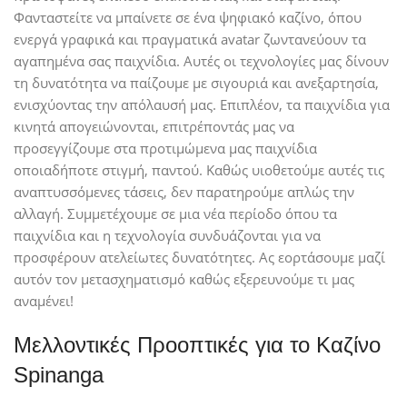
Φανταστείτε να μπαίνετε σε ένα ψηφιακό καζίνο, όπου
ενεργά γραφικά και πραγματικά avatar ζωντανεύουν τα
αγαπημένα σας παιχνίδια. Αυτές οι τεχνολογίες μας δίνουν
τη δυνατότητα να παίζουμε με σιγουριά και ανεξαρτησία,
ενισχύοντας την απόλαυσή μας. Επιπλέον, τα παιχνίδια για
κινητά απογειώνονται, επιτρέποντάς μας να
προσεγγίζουμε στα προτιμώμενα μας παιχνίδια
οποιαδήποτε στιγμή, παντού. Καθώς υιοθετούμε αυτές τις
αναπτυσσόμενες τάσεις, δεν παρατηρούμε απλώς την
αλλαγή. Συμμετέχουμε σε μια νέα περίοδο όπου τα
παιχνίδια και η τεχνολογία συνδυάζονται για να
προσφέρουν ατελείωτες δυνατότητες. Ας εορτάσουμε μαζί
αυτόν τον μετασχηματισμό καθώς εξερευνούμε τι μας
αναμένει!
Μελλοντικές Προοπτικές για το Καζίνο
Spinanga