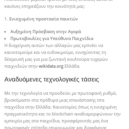
κανόνες επηρεάζουν την κοινότητά μας:
Ενισχυμένη προστασία παικτών
Αυξημένη Πρόσβαση στην Αγορά
Πρωτοβουλίες για Υπεύθυνα Παιχνίδια
Η διαχείριση αυτών των αλλαγών μας εμπνέει να
καινοτομούμε και να ευδοκιμούμε, ενισχύοντας τη
δέσμευσή μας για μια ζωντανή κουλτούρα τυχερών
παιχνιδιών στην
wikidata.org
Ελλάδα.
Αναδυόμενες τεχνολογικές τάσεις
Με την τεχνολογία να προοδεύει με πρωτοφανή ρυθμό,
βρισκόμαστε στα πρόθυρα μιας επανάστασης στα
παιχνίδια στην Ελλάδα. Καινοτομίες όπως η ενισχυμένη
πραγματικότητα και το blockchain αναδιαμορφώνουν την
εμπειρία μας στα παιχνίδια, προσφέροντάς μας ένα
πρωτοφανές επίπεδο επικοινωνίας και διαφάνειας.