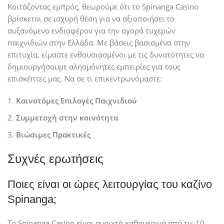
Κοιτάζοντας εμπρός, θεωρούμε ότι το Spinanga Casino
βρίσκεται σε ισχυρή θέση για να αξιοποιήσει το
αυξανόμενο ενδιαφέρον για την αγορά τυχερών
παιχνιδιών στην Ελλάδα. Με βάσεις βασισμένα στην
επιτυχία, είμαστε ενθουσιασμένοι με τις δυνατότητες να
δημιουργήσουμε αλησμόνητες εμπειρίες για τους
επισκέπτες μας. Να σε τι επικεντρωνόμαστε:
Καινοτόμες Επιλογές Παιχνιδιού
Συμμετοχή στην κοινότητα
Βιώσιμες Πρακτικές
Συχνές ερωτήσεις
Ποιες είναι οι ώρες λειτουργίας του καζίνο
Spinanga;
Το Spinanga Casino είναι ανοιχτό καθημερινά από τις 10